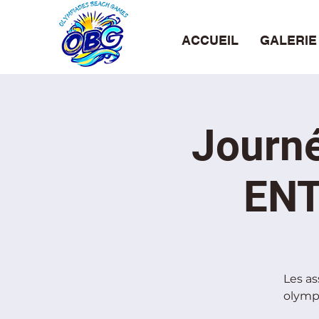
ACCUEIL
GALERIE
Journé
ENT
Les as
olympi