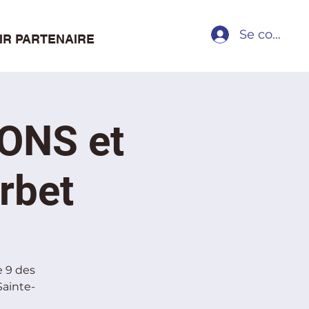
Se connect
IR PARTENAIRE
IONS et
rbet
e 9 des
Sainte-